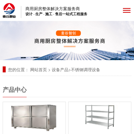
商用厨房整体解决方案服务商
设计 · 生产 · 施工 · 售后一站式工程服务
您的位置：
网站首页
>
设备产品
>
不锈钢调理设备
产品中心