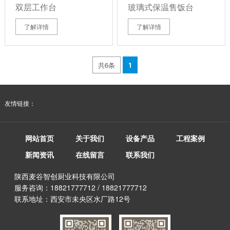
双层工作台
玻璃式保温售饭台
了解详情
了解详情
共6条
1
友情链接：
网站首页
关于我们
设备产品
工程案例
新闻资讯
在线留言
联系我们
陕西麦谷智创厨业科技有限公司
服务咨询：18821777712 / 18821777712
联系地址：西安市未央区水厂路12号